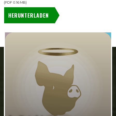
(
PDF
0.16 MB
)
HERUNTERLADEN