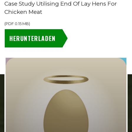
Case Study Utilising End Of Lay Hens For
Chicken Meat
(
PDF
0.15 MB
)
HERUNTERLADEN